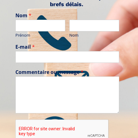
brefs délais.
Nom
*
Prénom
Nom
E-mail
*
Commentaire ou message
*